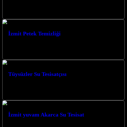
Elbette, Kocaeli İzmit merkezli su tesisat firmanız için SEO
uyumlu, kullanıcı odaklı ve 1300 kelimeden uzun bir tanıtım yazısı
hazırladım.…
İzmit Petek Temizliği
İzmit petek temizliği hizmetimizle, evinizde ve iş yerinizde ısı
verimliliğini artırarak enerji tasarrufu sağlamaktayız. Uzman
ekibimiz, peteklerinizi profesyonel yöntemlerle temizleyerek…
Tüysüzler Su Tesisatçısı
Tüysüzler Su Tesisatçısı olarak Kocaeli’de yılların vermiş olduğu
tecrübe ile sizlere hizmet vermekten mutluyuz. Müşteri memnuniyeti
bizim için her zaman…
İzmit yuvam Akarca Su Tesisat
İzmit yuvam Akarca Su Tesisat olarak, yaşam alanlarınızın