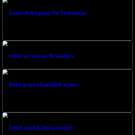
İzmit Bekirpaşa Su Tesisatçısı
Kocaeli İzmit Bekirpaşa Su Tesisatçısı olarak Kocaeli’de yılların
vermiş olduğu tecrübe ile sizlere hizmet vermekten mutluyuz.
Müşteri memnuniyeti bizim için…
izmit su tesisat firmaları
Bekirpaşa tıkanıklık açma
Zaman zaman tesisatlarımızda tıkanıklık problemleri yaşamaktayız
bunlar genelde bizim yaptığımız hatalardan kaynaklanmakla birlikte
bazen de yapısal sorunlardan yanlış yapılan tesisatlardan…
İzmit patlak boru tamiri