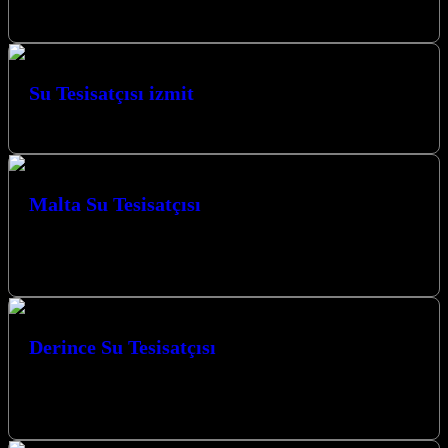
Müşteri memnuniyeti bizim…
Su Tesisatçısı izmit
İzmitte su tesisat işleriniz itinayla yapılmaktadır.
Malta Su Tesisatçısı
izmit malta mahallesi, tüysüzler ve kabaoğlu mevkiinde su tesisatı ve
arıza işleriniz giderilmektedir. izmit malta Mutfak Lavabo Kanal
Açmaizmit…
Derince Su Tesisatçısı
Derince ve mahallelerinde su tesisatı, kombi tesisatı, tıkanıklık
giderme, tesisat su kaçakları işleriniz uzman personelimiz tarafından
yapılmaktadır. Aşağıdaki telefon numarasından…