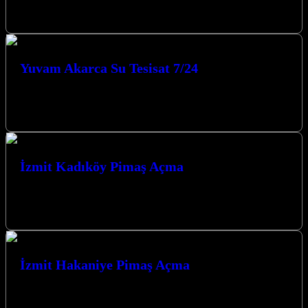
konforunu ve güvenliğini sağlamak için Kocaeli İzmit’in her
köşesine kaliteli ve güvenilir…
Yuvam Akarca Su Tesisat 7/24
Kocaeli İzmit’in güvenilir çözüm ortağı Yuvam Akarca Su Tesisat
7/24 ile yaşam alanlarınızda su tesisatı sorunlarına son verin.
Tecrübeli ekibimizle…
İzmit Kadıköy Pimaş Açma
Elbette, Kocaeli İzmit merkezli su tesisat firmanız için “İzmit
Kadıköy Pimaş Açma” hizmetinizi öne çıkaran, SEO uyumlu ve
kullanıcı odaklı…
İzmit Hakaniye Pimaş Açma
Elbette, Kocaeli İzmit merkezli su tesisat firmanız için, belirttiğiniz
tüm kurallara uygun, SEO uyumlu ve kullanıcı odaklı bir tanıtım