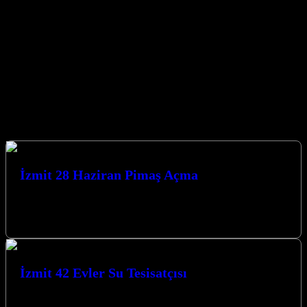
ulaşarak 7/24 destek alabilirsiniz. Çavuşlu su tesisatçısı
DerinceÇenedağ su tesisatçısı DerinceÇınarlı su tesisatçısı
DerinceDeniz su tesisatçısı DerinceDumlupınar su tesisatçısı
DerinceFatih Sultan su tesisatçısı DerinceGeredeli su tesisatçısı
Derinceİbnisina su tesisatçısı DerinceKaragöllü su tesisatçısı
DerinceKaşıkçı […]
Hizmetlerimiz
İzmit 28 Haziran Pimaş Açma
İzmit 28 Haziran Pimaş Açma: Hızlı ve Etkili Çözümler Pimaş
borularındaki tıkanıklıklar, hem evlerde hem de iş yerlerinde büyük
sıkıntılara…
İzmit 42 Evler Su Tesisatçısı
Kocaeli İzmit 42 Evler Su Tesisatçısı olarak Kocaeli’de yılların
vermiş olduğu tecrübe ile sizlere hizmet vermekten mutluyuz.