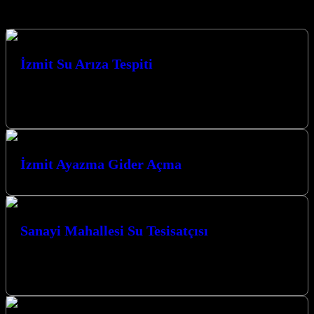
Hizmetlerimiz
İzmit Su Arıza Tespiti
Su arıza tespiti, evinizde veya iş yerinizde karşılaştığınız
beklenmedik su sorunlarının kaynağını belirlemek ve bu sorunlara
kalıcı çözümler üretmek için…
İzmit Ayazma Gider Açma
Sanayi Mahallesi Su Tesisatçısı
Kocaeli İzmit Sanayi Mahallesi Su Tesisatçısı olarak Kocaeli’de
yılların vermiş olduğu tecrübe ile sizlere hizmet vermekten
mutluyuz. Müşteri memnuniyeti bizim…