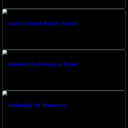
izmit Gömme Klozet Tamiri
izmitte gömme klozet ve Rezervuar Tamiri yapmaktayız. Ustamızla
iletişime geçerek whatsapp tan fotoğraf yollarsanız banyonuza uygun
tamir takımları ile kısa…
Robotlu Su Tesisatçısı İzmit
Robotlu Su Tesisatçısı İzmit hizmetlerimizle yaşam alanlarınızdaki
su tesisatı sorunlarına modern ve etkili çözümler sunuyoruz. İzmit’in
her köşesinde, en zorlu…
Kabaoğlu Su Tesisatçısı
Kabaoğlu Su Tesisatçısı olarak, Kocaeli İzmit’in her köşesine ulaşan
uzman ekibimizle, yaşam alanlarınızdaki su tesisatı sorunlarınıza
kalıcı çözümler sunuyoruz. Güvenilir,…