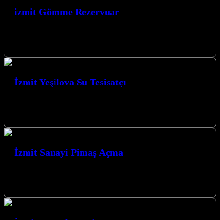
izmit Gömme Rezervuar
İzmitte Gömme Rezervuar montajı ve tamiri işlerinizi yapmaktayız.
Gömme Rezervuar , klozetlerin tamir ve onarımı gibi talepleriniz
için Servis hizmeti…
İzmit Yeşilova Su Tesisatçı
İzmit Yeşilova Su Tesisatçı olarak, Kocaeli’nin kalbinde, İzmit ve
tüm mahallelerinde yaşam alanlarınızın su tesisatı ihtiyaçlarınıza
yönelik profesyonel çözümler sunmaktayız.…
İzmit Sanayi Pimaş Açma
İzmit Sanayi Pimaş Açma hizmetlerinde uzman ekibimizle, sanayi
bölgelerindeki tıkanıklık sorunlarınıza hızlı ve kalıcı çözümler
sunuyoruz. Gelişmiş teknolojilerimiz ve yılların…