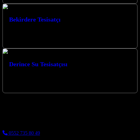
Bekirdere Tesisatçı
Bekirdere tesisatçı hizmetimizle, su tesisatı sorunlarınızı hızlı ve
etkili bir şekilde çözmek için buradayız. Bekirdere bölgesinde
uzman ekibimizle her zaman…
Derince Su Tesisatçısı
Derince ve mahallelerinde su tesisatı, kombi tesisatı, tıkanıklık
giderme, tesisat su kaçakları işleriniz uzman personelimiz tarafından
yapılmaktadır. Aşağıdaki telefon numarasından…
izmit su tesisatçısı
Kocaeli Su Tesisatçısı - Kocaelinin tüm ilçelerinde su tesisatı
işleriniz kaliteli malzeme ve kaliteli işçilik ile uygun fiyatlara yapılır
0552 735 80 49