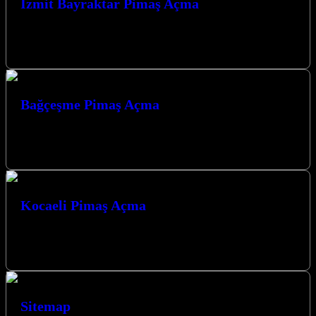
İzmit Bayraktar Pimaş Açma
>İzmit Bayraktar Pimaş Açma hizmetimizle, evinizdeki veya iş
yerinizdeki tıkanıklık sorunlarına hızlı ve etkili çözümler sunuyoruz.
Kocaeli İzmit’in her köşesinde,…
Bağçeşme Pimaş Açma
Bağçeşme Pimaş Açma Bağçeşme ve çevresinde pimaş tıkanıklığı
sorunları mı yaşıyorsunuz? Profesyonel ve güvenilir çözümler için
Bağçeşme Pimaş Açma hizmetimizle…
Kocaeli Pimaş Açma
Kocaeli Pimaş Açma Kocaeli ve çevresinde pimaş tıkanıklığı mı
yaşıyorsunuz? Profesyonel ve güvenilir çözümler için Kocaeli Pimaş
Açma hizmetimizle yanınızdayız.…
Sitemap