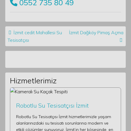
0552 735 80 49
Post navigation
İzmit cedit Mahallesi Su
İzmit Dağköy Pimaş Açma
Tesisatçısı
Hizmetlerimiz
Robotlu Su Tesisatçısı İzmit
Robotlu Su Tesisatçısı İzmit hizmetlerimizle yaşam
alanlarınızdaki su tesisatı sorunlarına modern ve
etkili çözümler sunuyoruz. İzmit’in her köşesinde, en