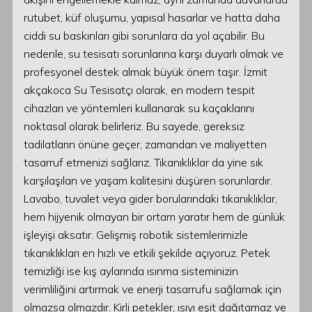
rutubet, küf oluşumu, yapısal hasarlar ve hatta daha
ciddi su baskınları gibi sorunlara da yol açabilir. Bu
nedenle, su tesisatı sorunlarına karşı duyarlı olmak ve
profesyonel destek almak büyük önem taşır. İzmit
akçakoca Su Tesisatçı olarak, en modern tespit
cihazları ve yöntemleri kullanarak su kaçaklarını
noktasal olarak belirleriz. Bu sayede, gereksiz
tadilatların önüne geçer, zamandan ve maliyetten
tasarruf etmenizi sağlarız. Tıkanıklıklar da yine sık
karşılaşılan ve yaşam kalitesini düşüren sorunlardır.
Lavabo, tuvalet veya gider borularındaki tıkanıklıklar,
hem hijyenik olmayan bir ortam yaratır hem de günlük
işleyişi aksatır. Gelişmiş robotik sistemlerimizle
tıkanıklıkları en hızlı ve etkili şekilde açıyoruz. Petek
temizliği ise kış aylarında ısınma sisteminizin
verimliliğini artırmak ve enerji tasarrufu sağlamak için
olmazsa olmazdır. Kirli petekler, ısıyı eşit dağıtamaz ve