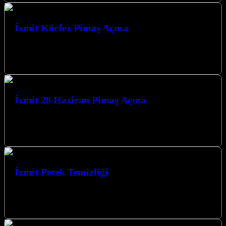
İzmit Körfez Pimaş Açma
İzmit Körfez Pimaş Açma hizmeti ile evinizdeki veya iş yerinizdeki
tıkanıklık sorunlarına profesyonel çözümler sunuyoruz.
Tesisatınızdaki her türlü pimaş tıkanıklığı,…
İzmit 28 Haziran Pimaş Açma
İzmit 28 Haziran Pimaş Açma: Hızlı ve Etkili Çözümler Pimaş
borularındaki tıkanıklıklar, hem evlerde hem de iş yerlerinde büyük
sıkıntılara…
İzmit Petek Temizliği
İzmit petek temizliği hizmetimizle, evinizde ve iş yerinizde ısı
verimliliğini artırarak enerji tasarrufu sağlamaktayız. Uzman
ekibimiz, peteklerinizi profesyonel yöntemlerle temizleyerek…