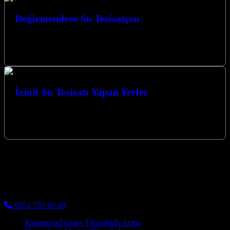
Değirmendere Su Tesisatçısı
Değirmendere Su Tesisatçısı Profesyonel Su Tesisatı Hizmetleri
Değirmendere su tesisatçısı olarak, ev ve iş yerlerinizde
karşılaşabileceğiniz su tesisatı sorunlarına profesyonel…
İzmit Su Tesisatı Yapan Yerler
İzmitte su tesisatçısı arıyorsanız MERT TESİSAT Ömer usta ile
görüşmeden karar vermeyin. Kaliteli malzeme, mükemmel işçilik ve
üstelik uygun fiyatlarla.…
izmit su tesisatçısı
Kocaeli Su Tesisatçısı - Kocaelinin tüm ilçelerinde su tesisatı
işleriniz kaliteli malzeme ve kaliteli işçilik ile uygun fiyatlara yapılır
0552 735 80 49
Karamürsel Gider Tıkanıklığı Açma