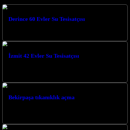
Derince 60 Evler Su Tesisatçısı
Derince 60 Evler Su Tesisatçısı Derince 60 Evler Mahallesi’nde su
tesisatı ile ilgili sorunlar mı yaşıyorsunuz? Derince 60 Evler Su…
İzmit 42 Evler Su Tesisatçısı
Kocaeli İzmit 42 Evler Su Tesisatçısı olarak Kocaeli’de yılların
vermiş olduğu tecrübe ile sizlere hizmet vermekten mutluyuz.
Müşteri memnuniyeti bizim…
Bekirpaşa tıkanıklık açma
Zaman zaman tesisatlarımızda tıkanıklık problemleri yaşamaktayız
bunlar genelde bizim yaptığımız hatalardan kaynaklanmakla birlikte
bazen de yapısal sorunlardan yanlış yapılan tesisatlardan…