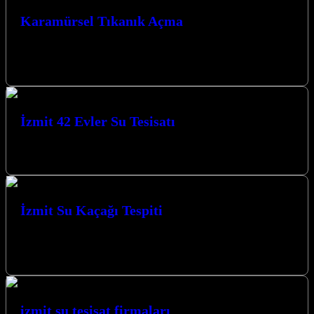
Karamürsel Tıkanık Açma
Karamürsel tıkanıklık açma hizmetimizle, yaşam alanlarınızdaki su
tesisatı sorunlarına anında ve etkili çözümler sunuyoruz. Tıkanmış
giderler, lavabolar veya pimaş hatları,…
İzmit 42 Evler Su Tesisatı
İzmit 42 Evler Su Tesisatı İzmit 42 Evler Mahallesi’nde su tesisatı
ile ilgili sorunlar mı yaşıyorsunuz? İzmit 42 Evler Su…
İzmit Su Kaçağı Tespiti
İzmit Su Kaçağı Tespiti: Kırmadan Hızlı ve Güvenilir Çözümler
İzmit’te su kaçağı tespiti hizmeti arayanlar için firmamız, en hızlı
ve…
izmit su tesisat firmaları