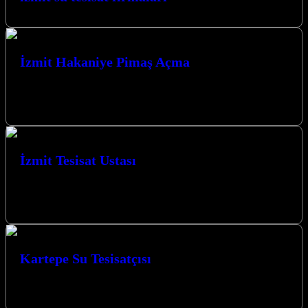
İzmit Hakaniye Pimaş Açma
Elbette, Kocaeli İzmit merkezli su tesisat firmanız için, belirttiğiniz
tüm kurallara uygun, SEO uyumlu ve kullanıcı odaklı bir tanıtım
yazısı…
İzmit Tesisat Ustası
Kocaeli İzmit Su Tesisatçısı olarak Kocaeli’de yılların vermiş
olduğu tecrübe ile sizlere hizmet vermekten mutluyuz. Müşteri
memnuniyeti bizim için her…
Kartepe Su Tesisatçısı
Kocaeli Kartepe su tesisat ustası Kartepe ilçemizde su tesisatı
işleriniz yapılmaktadır.