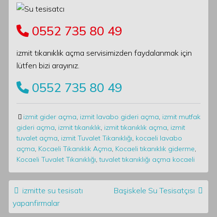
0552 735 80 49
izmit tıkanıklık açma servisimizden faydalanmak için
lütfen bizi arayınız.
0552 735 80 49
izmit gider açma
,
izmit lavabo gideri açma
,
izmit mutfak
gideri açma
,
izmit tıkanıklık
,
izmit tıkanıklık açma
,
izmit
tuvalet açma
,
izmit Tuvalet Tıkanıklığı
,
kocaeli lavabo
açma
,
Kocaeli Tıkanıklık Açma
,
Kocaeli tıkanıklık giderme
,
Kocaeli Tuvalet Tıkanıklığı
,
tuvalet tıkanıklığı açma kocaeli
Post navigation
izmitte su tesisatı
Başiskele Su Tesisatçısı
yapanfirmalar