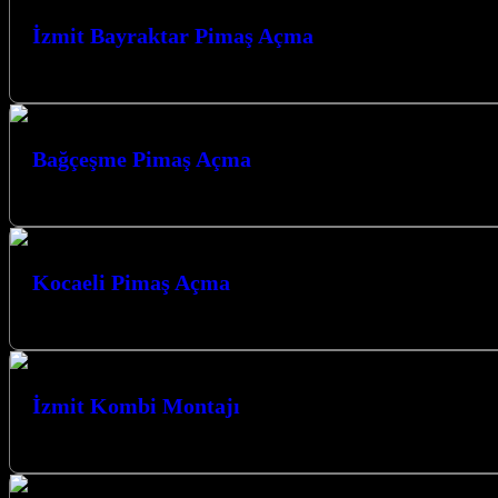
İzmit Bayraktar Pimaş Açma
>İzmit Bayraktar Pimaş Açma hizmetimizle, evinizdeki veya iş yerinizdeki
Bağçeşme Pimaş Açma
Bağçeşme Pimaş Açma Bağçeşme ve çevresinde pimaş tıkanıklığı sorunla
Kocaeli Pimaş Açma
Kocaeli Pimaş Açma Kocaeli ve çevresinde pimaş tıkanıklığı mı yaşıyors
İzmit Kombi Montajı
Uygun fiyatlarla izmit ve çevresinde yeni kombi montajı ve mevcut kombi