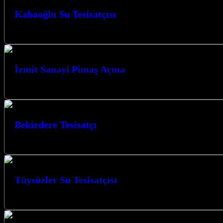
Kabaoğlu Su Tesisatçısı
Kabaoğlu Su Tesisatçısı olarak, Kocaeli İzmit’in her köşesine ulaşan uzma
İzmit Sanayi Pimaş Açma
İzmit Sanayi Pimaş Açma hizmetlerinde uzman ekibimizle, sanayi bölgeleri
Bekirdere Tesisatçı
Bekirdere tesisatçı hizmetimizle, su tesisatı sorunlarınızı hızlı ve etkil
Tüysüzler Su Tesisatçısı
Tüysüzler Su Tesisatçısı olarak Kocaeli’de yılların vermiş olduğu tecrü