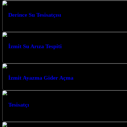
Derince Su Tesisatçısı
Derince ve mahallelerinde su tesisatı, kombi tesisatı, tıkanıklık giderme,
İzmit Su Arıza Tespiti
Su arıza tespiti, evinizde veya iş yerinizde karşılaştığınız beklenmedik 
İzmit Ayazma Gider Açma
Tesisatçı
Kocaeli ve tüm ilçelerinde su tesisat işleriniz yapılmaktadır.