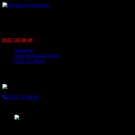
Kullar Mehmet Ağa Mahallesi Su
izmit su tesisatçısı Kocaelinin tüm ilçelerinde su tesisatı işleriniz k
0552 735 80 49
Main Navigation
Anasayfa
İzmit Su Kaçağı Tespiti
0552 735 80 49
Kullar Mehmet Ağa Mahallesi Su Tesisatçı
0552 735 80 49
Kullar Mehmet Ağa Mahallesi Su Tesisatçısı olarak, yaşam alanlarınızı
Su Tesisatçı