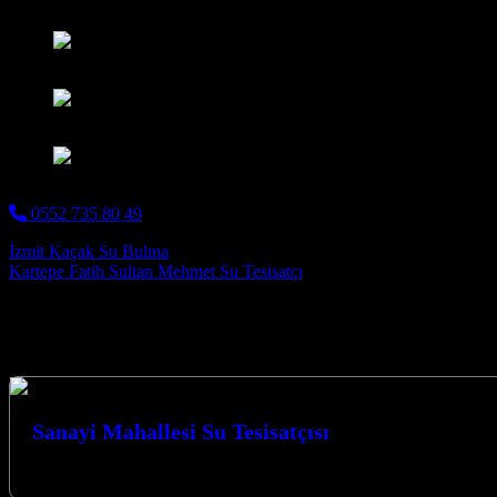
Gömme Klozet Montajı
Musluk Batarya Montajı
Su tesisatcı
Tıkanıklık Açma
0552 735 80 49
Post navigation
İzmit Kaçak Su Bulma
Kartepe Fatih Sultan Mehmet Su Tesisatçı
Hizmetlerimiz
Sanayi Mahallesi Su Tesisatçısı
Kocaeli İzmit Sanayi Mahallesi Su Tesisatçısı olarak Kocaeli’de yılları