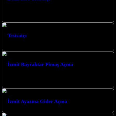
Bekirdere tesisatçı hizmetimizle, su tesisatı sorunlarınızı hızlı ve
etkili bir şekilde çözmek için buradayız. Bekirdere bölgesinde
uzman ekibimizle her zaman…
Tesisatçı
Kocaeli ve tüm ilçelerinde su tesisat işleriniz yapılmaktadır.
İzmit Bayraktar Pimaş Açma
>İzmit Bayraktar Pimaş Açma hizmetimizle, evinizdeki veya iş
yerinizdeki tıkanıklık sorunlarına hızlı ve etkili çözümler sunuyoruz.
Kocaeli İzmit’in her köşesinde,…
İzmit Ayazma Gider Açma