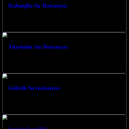
Kabaoğlu Su Tesisatçısı
Kabaoğlu Su Tesisatçısı olarak, Kocaeli İzmit’in her köşesine ulaşan
uzman ekibimizle, yaşam alanlarınızdaki su tesisatı sorunlarınıza
kalıcı çözümler sunuyoruz. Güvenilir,…
Tüysüzler Su Tesisatçısı
Tüysüzler Su Tesisatçısı olarak Kocaeli’de yılların vermiş olduğu
tecrübe ile sizlere hizmet vermekten mutluyuz. Müşteri memnuniyeti
bizim için her zaman…
Gölcük Su tesisatçısı
Gölcük’te ve civarında su tesisat işleriniz kaliteli malzeme ile uygun
fiyat garantisiyle yapılmaktadır. MERT TESİSAT ÖMER USTA
KOCAELİ GÖLCÜK ATATÜRK…