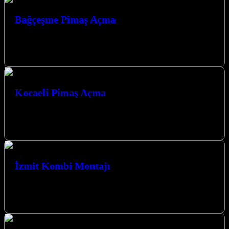
Bağçeşme Pimaş Açma
Bağçeşme Pimaş Açma Bağçeşme ve çevresinde pimaş tıkanıklığı
sorunları mı yaşıyorsunuz? Profesyonel ve güvenilir çözümler için
Bağçeşme Pimaş Açma hizmetimizle…
Kocaeli Pimaş Açma
Kocaeli Pimaş Açma Kocaeli ve çevresinde pimaş tıkanıklığı mı
yaşıyorsunuz? Profesyonel ve güvenilir çözümler için Kocaeli Pimaş
Açma hizmetimizle yanınızdayız.…
İzmit Kombi Montajı
Uygun fiyatlarla izmit ve çevresinde yeni kombi montajı ve mevcut
kombinizi değiştirmek için aşağıdaki numarandan Ömer usta ile
iletişime geçebilirsiniz…