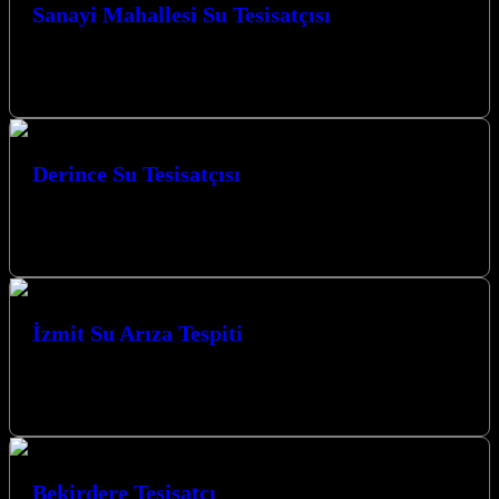
Sanayi Mahallesi Su Tesisatçısı
Kocaeli İzmit Sanayi Mahallesi Su Tesisatçısı olarak Kocaeli’de
yılların vermiş olduğu tecrübe ile sizlere hizmet vermekten
mutluyuz. Müşteri memnuniyeti bizim…
Derince Su Tesisatçısı
Derince ve mahallelerinde su tesisatı, kombi tesisatı, tıkanıklık
giderme, tesisat su kaçakları işleriniz uzman personelimiz tarafından
yapılmaktadır. Aşağıdaki telefon numarasından…
İzmit Su Arıza Tespiti
Su arıza tespiti, evinizde veya iş yerinizde karşılaştığınız
beklenmedik su sorunlarının kaynağını belirlemek ve bu sorunlara
kalıcı çözümler üretmek için…
Bekirdere Tesisatçı