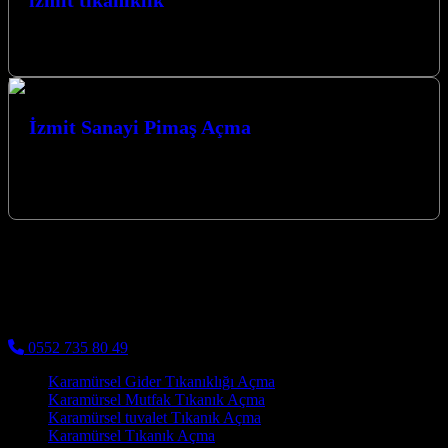
izmit tıkanıklık
izmit tıkanıklık açma servisimizden faydalanmak için lütfen bizi
arayınız.
İzmit Sanayi Pimaş Açma
İzmit Sanayi Pimaş Açma hizmetlerinde uzman ekibimizle, sanayi
bölgelerindeki tıkanıklık sorunlarınıza hızlı ve kalıcı çözümler
sunuyoruz. Gelişmiş teknolojilerimiz ve yılların…
izmit su tesisatçısı
Kocaeli Su Tesisatçısı - Kocaelinin tüm ilçelerinde su tesisatı
işleriniz kaliteli malzeme ve kaliteli işçilik ile uygun fiyatlara yapılır
0552 735 80 49
Karamürsel Gider Tıkanıklığı Açma
Karamürsel Mutfak Tıkanık Açma
Karamürsel tuvalet Tıkanık Açma
Karamürsel Tıkanık Açma