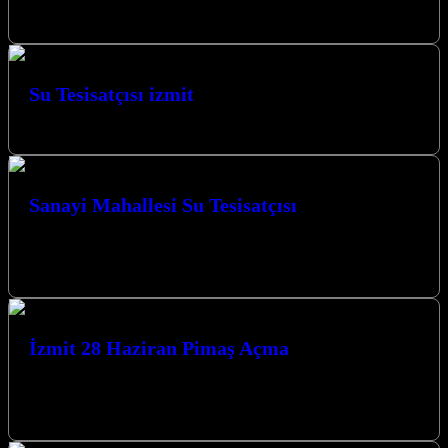
Bağçeşme Pimaş Açma hizmetimizle…
Su Tesisatçısı izmit
İzmitte su tesisat işleriniz itinayla yapılmaktadır.
Sanayi Mahallesi Su Tesisatçısı
Kocaeli İzmit Sanayi Mahallesi Su Tesisatçısı olarak Kocaeli’de
yılların vermiş olduğu tecrübe ile sizlere hizmet vermekten
mutluyuz. Müşteri memnuniyeti bizim…
İzmit 28 Haziran Pimaş Açma
İzmit 28 Haziran Pimaş Açma: Hızlı ve Etkili Çözümler Pimaş
borularındaki tıkanıklıklar, hem evlerde hem de iş yerlerinde büyük
sıkıntılara…