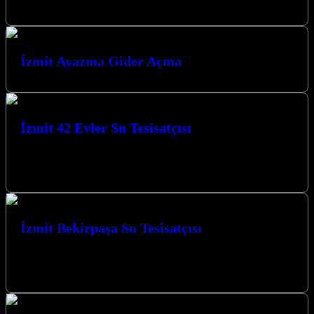
numaradan Ömer usta ile iletişime geçebilirsiniz.
İzmit Ayazma Gider Açma
İzmit 42 Evler Su Tesisatçısı
Kocaeli İzmit 42 Evler Su Tesisatçısı olarak Kocaeli’de yılların
vermiş olduğu tecrübe ile sizlere hizmet vermekten mutluyuz.
Müşteri memnuniyeti bizim…
İzmit Bekirpaşa Su Tesisatçısı
Kocaeli İzmit Bekirpaşa Su Tesisatçısı olarak Kocaeli’de yılların
vermiş olduğu tecrübe ile sizlere hizmet vermekten mutluyuz.
Müşteri memnuniyeti bizim için…