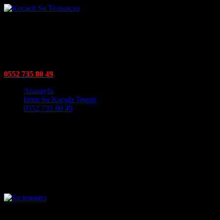
Zincirlikuyu Su Tesisatçısı
izmit su tesisatçısı Kocaelinin tüm ilçelerinde su tesisatı işleriniz
kaliteli malzeme ve kaliteli işçilik ile uygun fiyatlara yapılır
0552 735 80 49
Main Navigation
Anasayfa
İzmit Su Kaçağı Tespiti
0552 735 80 49
Etiket:
Zincirlikuyu tıkanıklık
açma
Zincirlikuyu Su Tesisatçısı
Kocaeli İzmit Zincirlikuyu Su Tesisatçısı olarak Kocaeli’de yılların