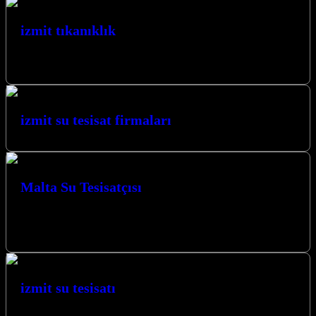
izmit tıkanıklık
izmit tıkanıklık açma servisimizden faydalanmak için lütfen bizi
arayınız.
izmit su tesisat firmaları
Malta Su Tesisatçısı
izmit malta mahallesi, tüysüzler ve kabaoğlu mevkiinde su tesisatı ve
arıza işleriniz giderilmektedir. izmit malta Mutfak Lavabo Kanal
Açmaizmit…
izmit su tesisatı
Su tesisatı işleriniz uygun fiyat garantisiyle özenle yapılır. Aşağıdaki