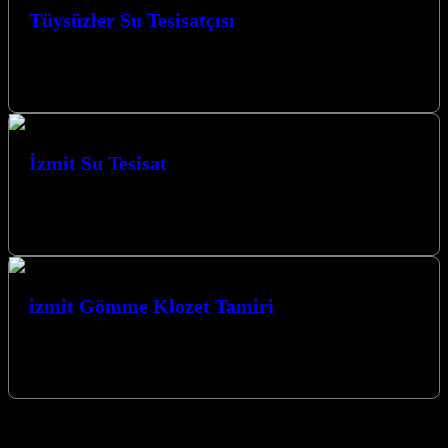
Tüysüzler Su Tesisatçısı
Tüysüzler Su Tesisatçısı olarak Kocaeli’de yılların vermiş olduğu
tecrübe ile sizlere hizmet vermekten mutluyuz. Müşteri memnuniyeti
bizim için her zaman…
İzmit Su Tesisat
İzmit Su Tesisat İzmit Doğalgaz Tesisatı ve Isıtma Sistemleri
Kocaeli Doğalgaz tesisatı ve ısıtma sistemleri, kış aylarını daha
konforlu geçirmemiz…
izmit Gömme Klozet Tamiri
izmitte gömme klozet ve Rezervuar Tamiri yapmaktayız. Ustamızla
iletişime geçerek whatsapp tan fotoğraf yollarsanız banyonuza uygun
tamir takımları ile kısa…
izmit su tesisatçısı