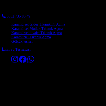
Kocaeli Su Tesisatçısı - Kocaelinin tüm ilçelerinde su tesisatı
işleriniz kaliteli malzeme ve kaliteli işçilik ile uygun fiyatlara yapılır
0552 735 80 49
Karamürsel Gider Tıkanıklığı Açma
Karamürsel Mutfak Tıkanık Açma
Karamürsel tuvalet Tıkanık Açma
Karamürsel Tıkanık Açma
Gölcük tesisat
İzmit Su Tesisatçısı