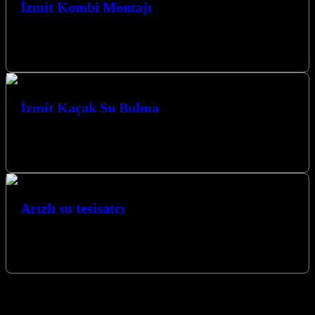
İzmit Kombi Montajı
Uygun fiyatlarla izmit ve çevresinde yeni kombi montajı ve mevcut
kombinizi değiştirmek için aşağıdaki numarandan Ömer usta ile
iletişime geçebilirsiniz…
İzmit Kaçak Su Bulma
İzmit kaçak su bulma konusunda profesyonel çözümler sunarak
evinizdeki veya iş yerinizdeki su sızıntısı sorunlarına kesin ve kalıcı
çözümler üretiyoruz.…
Arızlı su tesisatcı
Arızlı su tesisatcı olarak Kocaeli İzmit’in her köşesine, su tesisatı ile
ilgili tüm sorunlarınıza profesyonel çözümler sunmak için
buradayız. Acil…
izmit su tesisatçısı