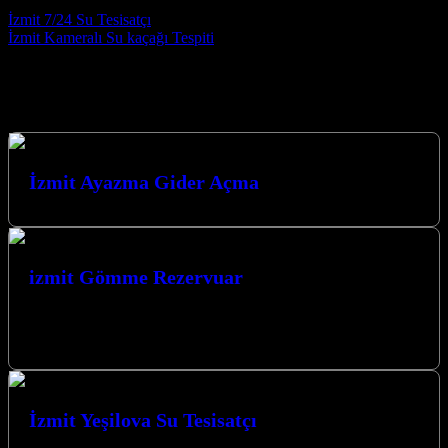
Post navigation
İzmit 7/24 Su Tesisatçı
İzmit Kameralı Su kaçağı Tespiti
Hizmetlerimiz
İzmit Ayazma Gider Açma
izmit Gömme Rezervuar
İzmitte Gömme Rezervuar montajı ve tamiri işlerinizi yapmaktayız.
Gömme Rezervuar , klozetlerin tamir ve onarımı gibi talepleriniz
için Servis hizmeti…
İzmit Yeşilova Su Tesisatçı