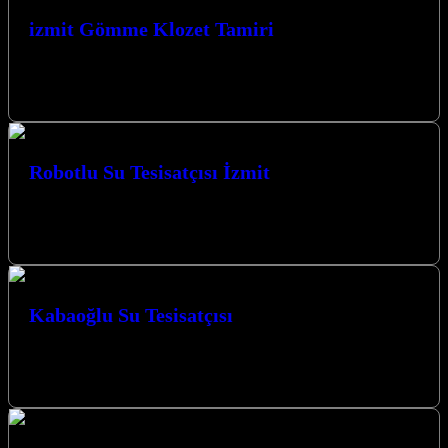
izmit Gömme Klozet Tamiri
izmitte gömme klozet ve Rezervuar Tamiri yapmaktayız. Ustamızla
iletişime geçerek whatsapp tan fotoğraf yollarsanız banyonuza uygun
tamir takımları ile kısa…
Robotlu Su Tesisatçısı İzmit
Robotlu Su Tesisatçısı İzmit hizmetlerimizle yaşam alanlarınızdaki
su tesisatı sorunlarına modern ve etkili çözümler sunuyoruz. İzmit’in
her köşesinde, en zorlu…
Kabaoğlu Su Tesisatçısı
Kabaoğlu Su Tesisatçısı olarak, Kocaeli İzmit’in her köşesine ulaşan
uzman ekibimizle, yaşam alanlarınızdaki su tesisatı sorunlarınıza
kalıcı çözümler sunuyoruz. Güvenilir,…