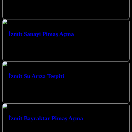
İzmit Yeşilova Su Tesisatçı olarak, Kocaeli’nin kalbinde, İzmit ve
tüm mahallelerinde yaşam alanlarınızın su tesisatı ihtiyaçlarınıza
yönelik profesyonel çözümler sunmaktayız.…
İzmit Sanayi Pimaş Açma
İzmit Sanayi Pimaş Açma hizmetlerinde uzman ekibimizle, sanayi
bölgelerindeki tıkanıklık sorunlarınıza hızlı ve kalıcı çözümler
sunuyoruz. Gelişmiş teknolojilerimiz ve yılların…
İzmit Su Arıza Tespiti
Su arıza tespiti, evinizde veya iş yerinizde karşılaştığınız
beklenmedik su sorunlarının kaynağını belirlemek ve bu sorunlara
kalıcı çözümler üretmek için…
İzmit Bayraktar Pimaş Açma
>İzmit Bayraktar Pimaş Açma hizmetimizle, evinizdeki veya iş