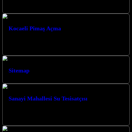
yerinizdeki tıkanıklık sorunlarına hızlı ve etkili çözümler sunuyoruz.
Kocaeli İzmit’in her köşesinde,…
Kocaeli Pimaş Açma
Kocaeli Pimaş Açma Kocaeli ve çevresinde pimaş tıkanıklığı mı
yaşıyorsunuz? Profesyonel ve güvenilir çözümler için Kocaeli Pimaş
Açma hizmetimizle yanınızdayız.…
Sitemap
Sanayi Mahallesi Su Tesisatçısı
Kocaeli İzmit Sanayi Mahallesi Su Tesisatçısı olarak Kocaeli’de
yılların vermiş olduğu tecrübe ile sizlere hizmet vermekten
mutluyuz. Müşteri memnuniyeti bizim…